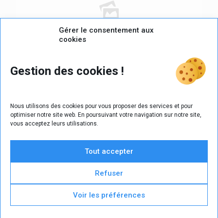
Gérer le consentement aux
cookies
12 janvier 2024
Gestion des cookies !
La CPNEFP de la pharmacie d’officine vous souhaite une belle
année 2024
Nous utilisons des cookies pour vous proposer des services et pour
Lire la suite
optimiser notre site web. En poursuivant votre navigation sur notre site,
vous acceptez leurs utilisations.
Tout accepter
Refuser
Contactez-nous
|
Mentions légales
|
Politique de cookies
(UE)
|
Plan du site
| Réalisation :
Agence Web Adventury
Voir les préférences