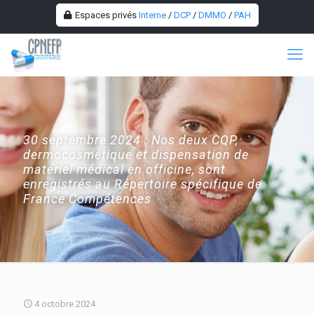
Espaces privés
Interne
/
DCP
/
DMMO
/
PAH
30 septembre 2024 : Nos deux CQP,
dermocosmétique et dispensation de
matériel médical en officine, sont
enregistrés au Répertoire spécifique de
France Compétences
4 octobre 2024