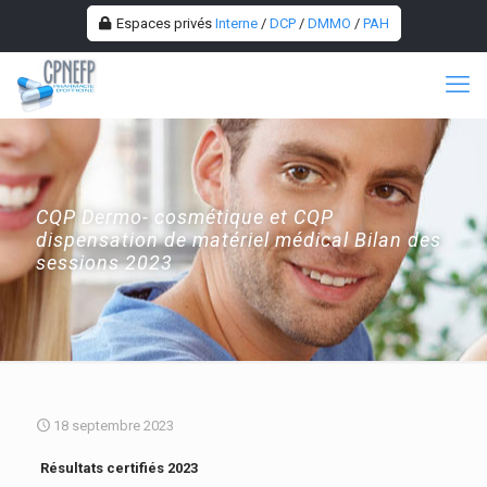
Espaces privés
Interne
/
DCP
/
DMMO
/
PAH
CQP Dermo- cosmétique et CQP
dispensation de matériel médical Bilan des
sessions 2023
18 septembre 2023
Résultats certifiés 2023