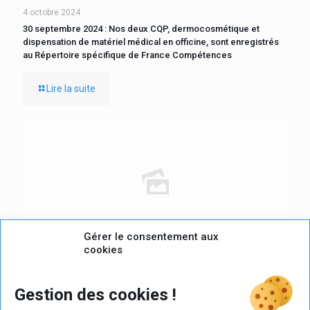
4 octobre 2024
30 septembre 2024 : Nos deux CQP, dermocosmétique et
dispensation de matériel médical en officine, sont enregistrés
au Répertoire spécifique de France Compétences
Lire la suite
Gérer le consentement aux
cookies
9 juillet 2024
Les Jurys des CQP Dermo cosmétique et Dispensation de
Gestion des cookies !
matériel médical à l’officine se sont tenus le 10 juin, le 25 juin, le
8 juillet et 9 septembre 2024. La liste des candidats admis est